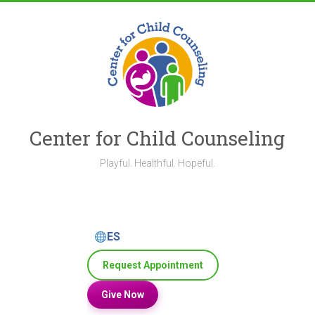
Skip
to
content
Center for Child Counseling
Playful. Healthful. Hopeful.
ES
Request Appointment
Give Now